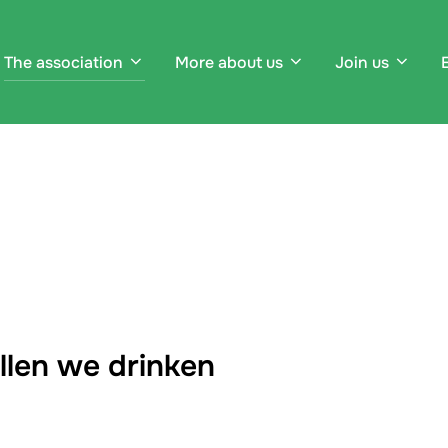
The association
More about us
Join us
llen we drinken