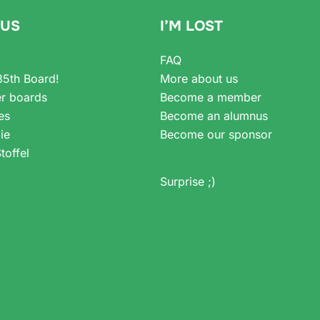
 US
I’M LOST
FAQ
35th Board!
More about us
r boards
Become a member
es
Become an alumnus
ie
Become our sponsor
toffel
Surprise ;)